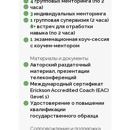
4
групповых менторинга (по 2
часа)
3
индивидуальных менторинга
1
групповая супервизия (2 часа)
8+
встреч для отработки
навыка (по 2 часа)
1
экзаменационная коуч-сессия
с коучем-ментором
Материалы и документы
Авторский раздаточный
материал, презентации
телеконференций
Международный сертификат
Erickson Accredited Coach (EAC)
(level 1)
Удостоверение о повышении
квалификации
государственного образца
Сопровождение и поддержка