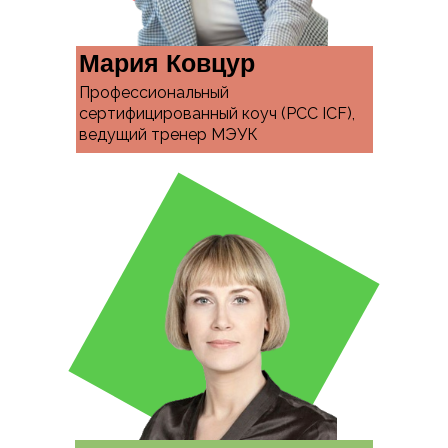
Мария Ковцур
Профессиональный
сертифицированный коуч (РСС ICF),
ведущий тренер МЭУК