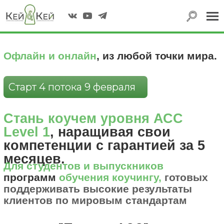
|||
"Быстрый старт в
Офлайн и онлайн
, из любой точки мира.
Офлайн и онлайн обучение
профессии: как стать
Старт 4 потока 9 февраля
специалистом №1"
НАЧАТЬ
Стань коучем уровня АСС
Level 1
, наращивая свои
компетенции с гарантией за 5
месяцев.
Для студентов и выпускников
программ
обучения коучингу,
готовых
поддерживать высокие результаты
клиентов по мировым стандартам
"Путь на АСС"
Более 20 лет готовим к успешной
сертификации и помогаем
выстроить личную практику
начинающим коучам