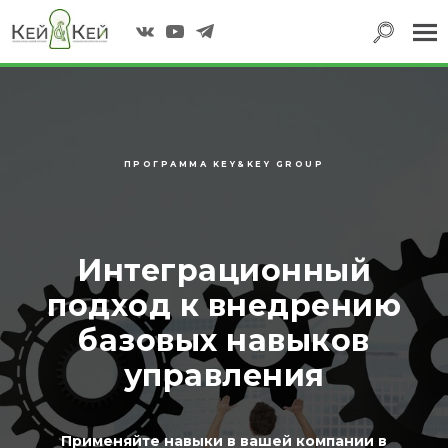
|||
"Быстрый старт в
профессии: как стать
специалистом №1"
НАЧАТЬ
ПРОГРАММА KEY&KEY GROUP
Интеграционный
подход к внедрению
базовых навыков
управления
Применяйте навыки в вашей компании в